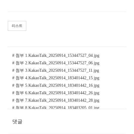
리스트
# 첨부 1.KakaoTalk_20250914_153447527_04.jpg
# 첨부 2.KakaoTalk_20250914_153447527_06.jpg
# 첨부 3.KakaoTalk_20250914_153447527_11.jpg
# 첨부 4.KakaoTalk_20250914_183401442_15.jpg
# 첨부 5.KakaoTalk_20250914_183401442_16.jpg
# 첨부 6.KakaoTalk_20250914_183401442_26.jpg
# 첨부 7.KakaoTalk_20250914_183401442_28.jpg
# 첨부 8.KakaoTalk_20250914_183403205_01.jpg
# 첨부 9.KakaoTalk_20250914_183403205_03.jpg
댓글
# 첨부 10.KakaoTalk_20250914_191119658_02.jpg
# 첨부 11.KakaoTalk_20250914_191119658_04.jpg