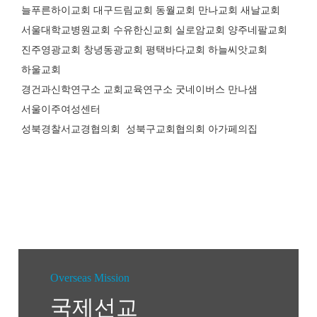
늘푸른하이교회 대구드림교회 동월교회 만나교회 새날교회
서울대학교병원교회 수유한신교회 실로암교회 양주네팔교회
진주영광교회 창녕동광교회 평택바다교회 하늘씨앗교회
하울교회
경건과신학연구소 교회교육연구소 굿네이버스 만나샘
서울이주여성센터
성북경찰서교경협의회 성북구교회협의회 아가페의집
Overseas Mission
국제선교