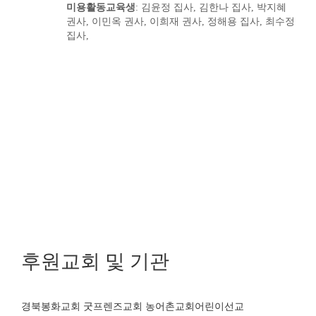
미용활동교육생
: 김윤정 집사, 김한나 집사, 박지혜
권사, 이민옥 권사, 이희재 권사, 정해용 집사, 최수정
집사,
후원교회 및 기관
경북봉화교회 굿프렌즈교회 농어촌교회어린이선교