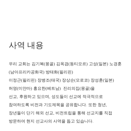
사역 내용
우리 교회는 김기복(몽골) 김옥겸(동티모르) 고성(일본) 노경훈
(남아프리카공화국) 방태화(필리핀)
이정근(필리핀) 장병조(태국) 장상순(모로코) 장성훈(일본)
허영(미얀마) 홍요한(베트남) 진리의집(몽골)을
선교, 후원하고 있으며, 성도들이 선교에 적극적으로
참여하도록 비전과 기도제목을 공유합니다.
또한 청년,
장년들이 단기 해외 선교, 비전트립을 통해
선교지를 직접
방문하여 현지 선교사의 사역을 돕고 있습니다.