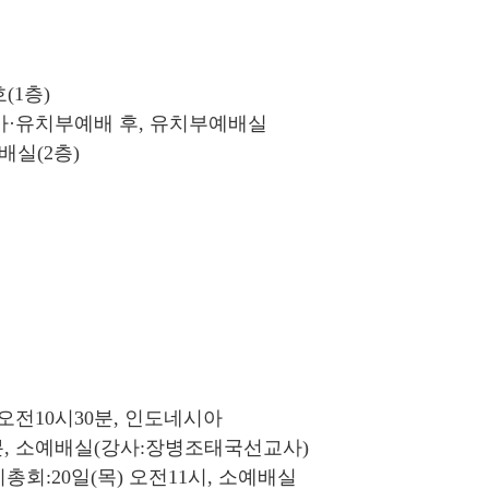
(1층)
아·유치부예배 후, 유치부예배실
배실(2층)
오전10시30분, 인도네시아
0분, 소예배실(강사:장병조태국선교사)
회:20일(목) 오전11시, 소예배실