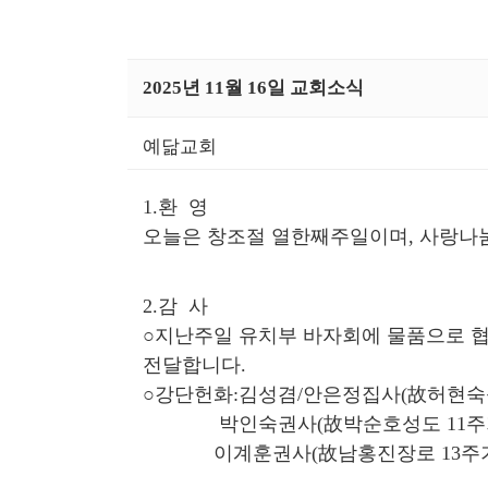
2025년 11월 16일 교회소식
예닮교회
1.환 영
오늘은 창조절 열한째주일이며, 사랑나눔
2.감 사
○지난주일 유치부 바자회에 물품으로 
전달합니다.
○강단헌화:김성겸/안은정집사(故허현숙성
박인숙권사(故박순호성도 11주기
이계훈권사(故남홍진장로 13주기