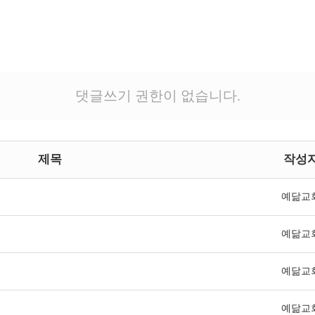
댓글쓰기 권한이 없습니다.
제목
작성
예닮교
예닮교
예닮교
예닮교