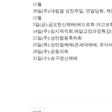
11월
30일(주):대림절 성찬주일, 연말당회,
12월
5일(금):금요헌신예배(베드로회·야고보
14일(주):임시제직회,예닮교양과정특강
21일(주):성탄합동축하회
25일(목):성탄절예배(온세대예배, 유아세
28일(주):공동의회
31일(수):송구영신예배
리스트