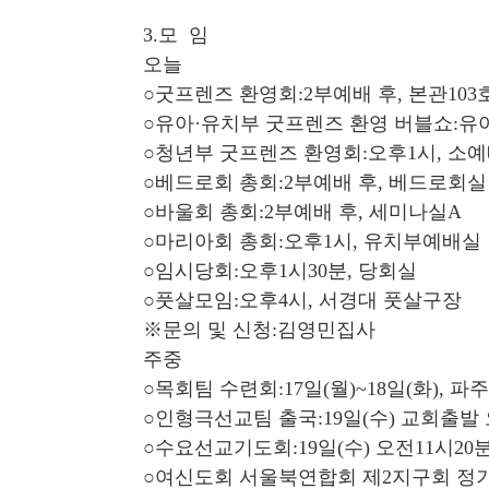
3.모 임
오늘
○굿프렌즈 환영회:2부예배 후, 본관103호
○유아·유치부 굿프렌즈 환영 버블쇼:유
○청년부 굿프렌즈 환영회:오후1시, 소예
○베드로회 총회:2부예배 후, 베드로회실
○바울회 총회:2부예배 후, 세미나실A
○마리아회 총회:오후1시, 유치부예배실
○임시당회:오후1시30분, 당회실
○풋살모임:오후4시, 서경대 풋살구장
※문의 및 신청:김영민집사
주중
○목회팀 수련회:17일(월)~18일(화), 파주
○인형극선교팀 출국:19일(수) 교회출발 
○수요선교기도회:19일(수) 오전11시2
○여신도회 서울북연합회 제2지구회 정기총