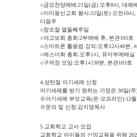
○금요찬양예배:21일(금) 오후8시, 대예
○이미용선교회 봉사:22일(토) 오전10시,
다음주
○창조절 열둘째주일
○야고보회 총회:2부예배 후, 본관105호
○스마트폰 활용법 강의:오후12시40분,
○에스더회 총회:오후1시, 유아부예배실
○구역장 모임:오후1시30분, 본관103호
4.성탄절 아기세례 신청
아기세례를 받기 원하는 가정은 30일(주
※아기세례 부모교육(온·오프라인):12월 14
※문의 및 신청:김지영목사
5.교회학교 교사 모집
교회학교 아이들의 신앙교육을 위해 20