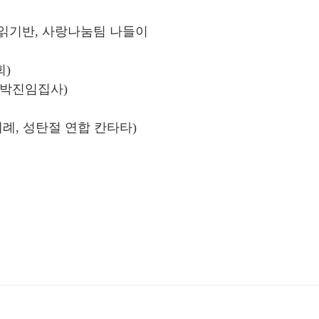
 책읽기반, 사랑나눔팀 나들이
회)
(박진임집사)
례, 성탄절 연합 칸타타)