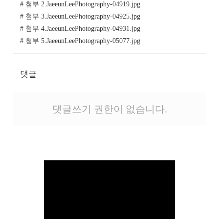
# 첨부 2.JaeeunLeePhotography-04919.jpg
# 첨부 3.JaeeunLeePhotography-04925.jpg
# 첨부 4.JaeeunLeePhotography-04931.jpg
# 첨부 5.JaeeunLeePhotography-05077.jpg
댓글
댓글쓰기 권한이 없습니다.
Views