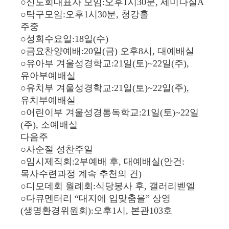
○신도회대표자 모임:오후1시30분, 세미나실A
○탁구모임:오후1시30분, 청강홀
주중
○성회수요일:18일(수)
○금요찬양예배:20일(금) 오후8시, 대예배실
○유아부 겨울성경학교:21일(토)~22일(주),
유아부예배실
○유치부 겨울성경학교:21일(토)~22일(주),
유치부예배실
○어린이부 겨울성경통독학교:21일(토)~22일
(주), 소예배실
다음주
○사순절 성찬주일
○임시제직회:2부예배 후, 대예배실(안건:
목사수련과정 계속 추천의 건)
○디모데회 월례회:식당봉사 후, 갤러리벧엘
○다큐멘터리 “대지에 입맞춤을” 상영
(생명환경위원회):오후1시, 본관103호