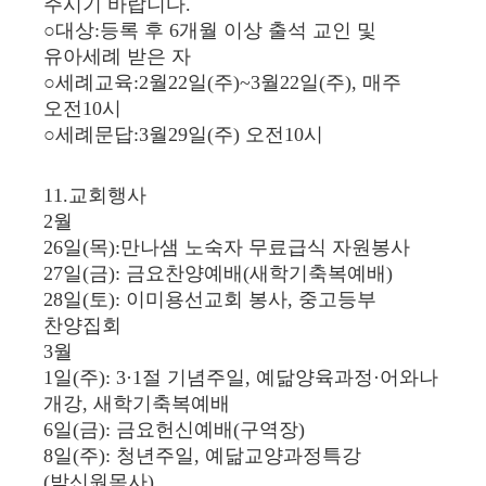
주시기 바랍니다.
○대상:등록 후 6개월 이상 출석 교인 및
유아세례 받은 자
○세례교육:2월22일(주)~3월22일(주), 매주
오전10시
○세례문답:3월29일(주) 오전10시
11.교회행사
2월
26일(목):만나샘 노숙자 무료급식 자원봉사
27일(금): 금요찬양예배(새학기축복예배)
28일(토): 이미용선교회 봉사, 중고등부
찬양집회
3월
1일(주): 3·1절 기념주일, 예닮양육과정·어와나
개강, 새학기축복예배
6일(금): 금요헌신예배(구역장)
8일(주): 청년주일, 예닮교양과정특강
(박신원목사)