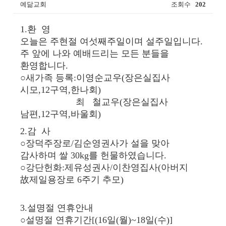
예닮교회
조회수
202
1.환 영
오늘은 주현절 여섯째주일이며 설주일입니다.
주 앞에 나와 예배드리는 모든 분들을
환영합니다.
○새가족 등록:이영순교우(장은실집사
시모,12구역,한나회)
최 철교우(장은실집사
남편,12구역,바울회)
2.감 사
○장덕주장로/김순영권사가 설을 맞아
감사하며 쌀 30kg를 헌물하였습니다.
○강단헌화:제유성권사/이찬영집사(아버지
故제일용장로 6주기 추모)
3.설명절 연휴안내
○설명절 연휴기간[(16일(월)~18일(수)]