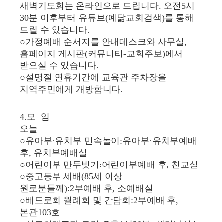
새벽기도회는 온라인으로 드립니다. 오전5시
30분 이후부터 유튜브(예닮교회검색)를 통해
드릴 수 있습니다.
○가정예배 순서지를 안내데스크와 사무실,
홈페이지 게시판(커뮤니티-교회주보)에서
받으실 수 있습니다.
○설명절 연휴기간에 교육관 주차장을
지역주민에게 개방합니다.
4.모 임
오늘
○유아부·유치부 민속놀이:유아부·유치부예배
후, 유치부예배실
○어린이부 만두빚기:어린이부예배 후, 친교실
○중고등부 세배(85세 이상
원로분들께):2부예배 후, 소예배실
○베드로회 월례회 및 간담회:2부예배 후,
본관103호