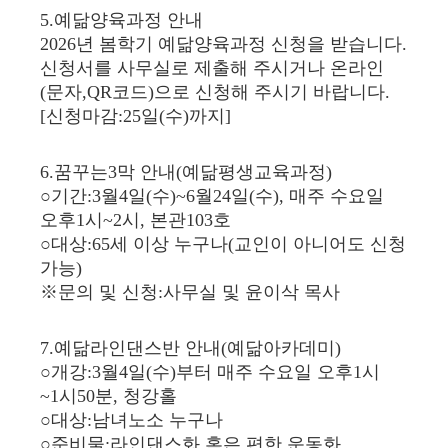
5.예닮양육과정 안내
2026년 봄학기 예닮양육과정 신청을 받습니다.
신청서를 사무실로 제출해 주시거나 온라인
(문자,QR코드)으로 신청해 주시기 바랍니다.
[신청마감:25일(수)까지]
6.꿈꾸는3막 안내(예닮평생교육과정)
○기간:3월4일(수)~6월24일(수), 매주 수요일
오후1시~2시, 본관103호
○대상:65세 이상 누구나(교인이 아니어도 신청
가능)
※문의 및 신청:사무실 및 윤이삭 목사
7.예닮라인댄스반 안내(예닮아카데미)
○개강:3월4일(수)부터 매주 수요일 오후1시
~1시50분, 청강홀
○대상:남녀노소 누구나
○준비물:라인댄스화 혹은 편한 운동화