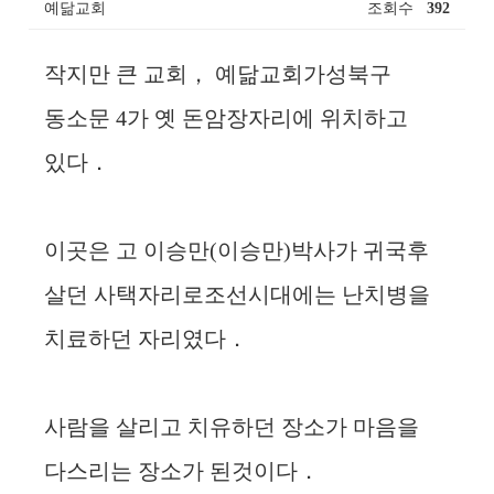
예닮교회
조회수
392
작지만 큰 교회， 예닮교회가성북구
동소문 4가 옛 돈암장자리에 위치하고
있다．
이곳은 고 이승만(이승만)박사가 귀국후
살던 사택자리로조선시대에는 난치병을
치료하던 자리였다．
사람을 살리고 치유하던 장소가 마음을
다스리는 장소가 된것이다．